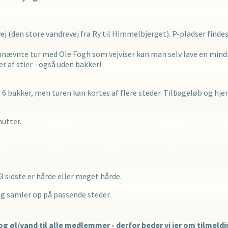
 (den store vandrevej fra Ry til Himmelbjerget). P-pladser findes
nnævnte tur med Ole Fogh som vejviser kan man selv lave en mindre
PROFIL
r af stier - også uden bakker!
r 6 bakker, men turen kan kortes af flere steder. Tilbageløb og hje
nutter.
 3 sidste er hårde eller meget hårde.
 og samler op på passende steder.
og øl/vand til alle medlemmer - derfor beder vi jer om tilmeldi