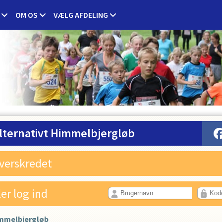
OM OS
VÆLG AFDELING
lternativt Himmelbjergløb
overskredet
ler log ind
immelbjergløb