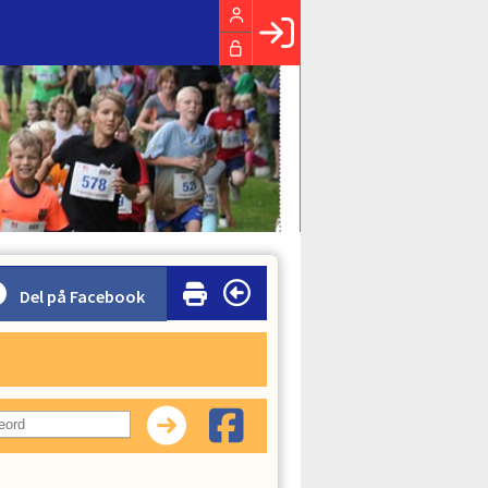
Facebook login
Husk mig
Glemt password
Opret profil
LOG IND
Del på Facebook