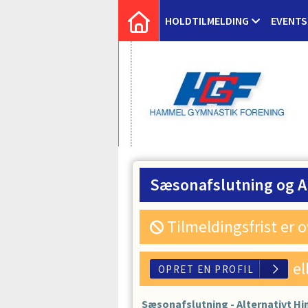
HOLDTILMELDING
EVENTS
Sæsonafslutning og A
Tilmeldingsfrist er 
el
Sæsonafslutning - Alternativt H