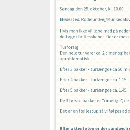
Søndag den 25. oktober, kl. 10.00.
Mødested: Rodelundvej/Munkedalsvej
Hvis man ikke vil løbe med på nede
OPRET EN 
deltage i fællesskabet. Der er masse
Turforslg:
Den hele tur varer ca. 2 timer og ha
uproblematisk.
Efter 3 bakker - turlængde ca 50 mi
Efter 4 bakker - turlængde ca. 1.15
Efter 5 bakker - turlængde ca. 1.45.
De 3 første bakker er "rimelige", de
Det er en fællestur, så vi følges ad
Efter aktiviteten er der sandwich 