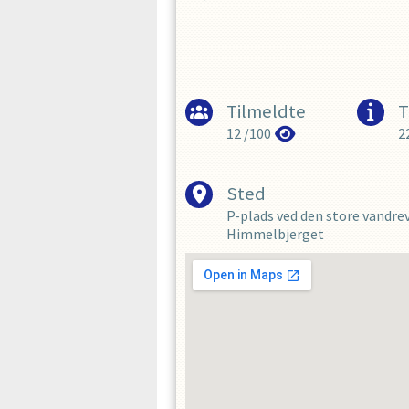
Tilmeldte
T
12
/
100
2
Sted
P-plads ved den store vandreve
Himmelbjerget